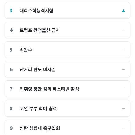
3
대학수학능력시험
▲
4
트럼프 원정출산 금지
―
5
박완수
―
6
단거리 탄도 미사일
―
7
최휘영 장관 꿈의 페스티벌 참석
―
8
코인 부부 학대 충격
―
9
심판 성접대 축구협회
―