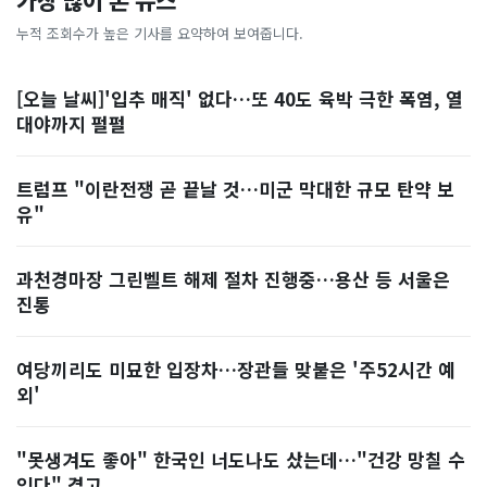
가장 많이 본 뉴스
누적 조회수가 높은 기사를 요약하여 보여줍니다.
[오늘 날씨]'입추 매직' 없다…또 40도 육박 극한 폭염, 열
대야까지 펄펄
트럼프 "이란전쟁 곧 끝날 것…미군 막대한 규모 탄약 보
유"
과천경마장 그린벨트 해제 절차 진행중…용산 등 서울은
진통
여당끼리도 미묘한 입장차…장관들 맞붙은 '주52시간 예
외'
"못생겨도 좋아" 한국인 너도나도 샀는데…"건강 망칠 수
있다" 경고, ...