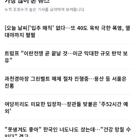
가장 많이 본 뉴스
누적 조회수가 높은 기사를 요약하여 보여줍니다.
[오늘 날씨]'입추 매직' 없다…또 40도 육박 극한 폭염, 열
대야까지 펄펄
트럼프 "이란전쟁 곧 끝날 것…미군 막대한 규모 탄약 보
유"
과천경마장 그린벨트 해제 절차 진행중…용산 등 서울은
진통
여당끼리도 미묘한 입장차…장관들 맞붙은 '주52시간 예
외'
"못생겨도 좋아" 한국인 너도나도 샀는데…"건강 망칠 수
있다" 경고, ...