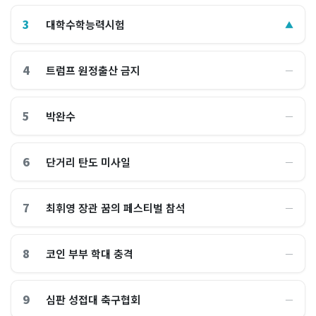
3
대학수학능력시험
▲
4
트럼프 원정출산 금지
―
5
박완수
―
6
단거리 탄도 미사일
―
7
최휘영 장관 꿈의 페스티벌 참석
―
8
코인 부부 학대 충격
―
9
심판 성접대 축구협회
―