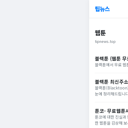
팁뉴스
웹툰
tipnews.top
블랙툰 (웹툰 무
블랙툰에서 무료 웹툰
블랙툰 최신주소 
블랙툰(Blackto
눈에 정리해드립니다.
웹툰과 무료 웹툰 정
툰코- 무료웹툰
툰코에 대한 진실과 
한 웹툰을 감상해 