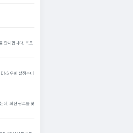
을 안내합니다. 북토
 DNS 우회 설정부터
있는데, 최신 링크를 찾