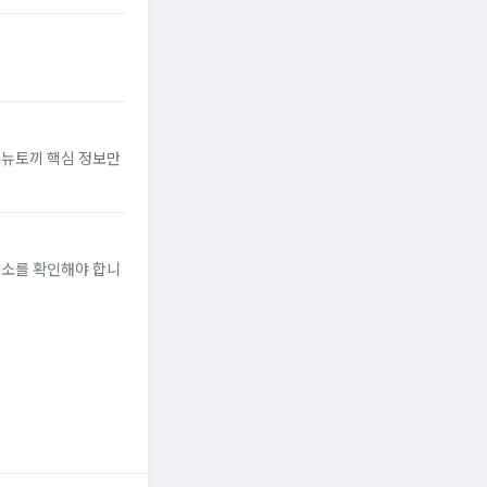
등 뉴토끼 핵심 정보만
 주소를 확인해야 합니