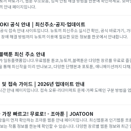
토끼 바로가기, 웹툰 주소모음, 접속 안됨 해결 방법을 한눈에 확인하세요. 모바
끼 안내 페이지입니다.
TOKI 공식 안내 | 최신주소·공지·업데이트
) 공식 접속 안내 사이트입니다. 뉴토끼 최신주소 실시간 확인, 공식 바로가기, 가
속 장애 해결 방법까지 뉴토끼 이용에 필요한 모든 정보를 한곳에서 안내합니다.
· 블랙툰 최신 주소 안내
가 일등플랫폼입니다.무료웹툰 툰코,뉴토끼,블랙툰은 다양한 장르를 무료로 즐길
을 통해 최신작을 미리 만나보고, 다양한 단행본과 포토툰, 애니메이션까지 다
및 접속 가이드 | 2026년 업데이트 안내
시간 안내 페이지입니다. 접속 오류·리다이렉트 문제·가짜 도메인 구분 방법을 
가장 빠르고! 무료로! - 조아툰 | JOATOON
람들이 먼저 확인하는 조아툰 웹툰 안내 페이지입니다. 최신웹툰과 인기웹툰 흐
 보는 작품 정보를 한눈에 확인할 수 있습니다. 다양한 장르별 웹툰 정보와 최근