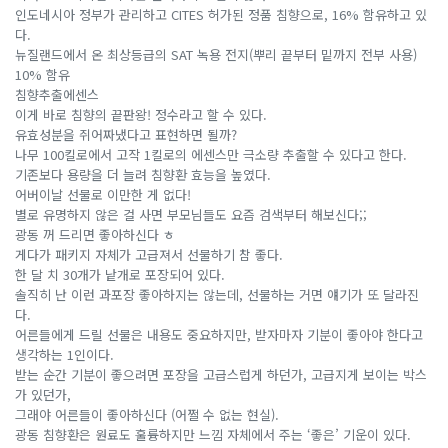
인도네시아 정부가 관리하고 CITES 허가된 정품 침향으로, 16% 함유하고 있
다.
뉴질랜드에서 온 최상등급의 SAT 녹용 전지(뿌리 끝부터 밑까지 전부 사용)
10% 함유
침향추출에센스
이게 바로 침향의 끝판왕! 정수라고 할 수 있다.
유효성분을 쥐어짜냈다고 표현하면 될까?
나무 100킬로에서 고작 1킬로의 에센스만 극소량 추출할 수 있다고 한다.
기존보다 용량을 더 늘려 침향환 효능을 높였다.
어버이날 선물로 이만한 게 없다!
별로 유명하지 않은 걸 사면 부모님들도 요즘 검색부터 해보신다;;
광동 꺼 드리면 좋아하신다 ㅎ
게다가 패키지 자체가 고급져서 선물하기 참 좋다.
한 달 치 30개가 낱개로 포장되어 있다.
솔직히 난 이런 과포장 좋아하지는 않는데, 선물하는 거면 얘기가 또 달라진
다.
어른들에게 드릴 선물은 내용도 중요하지만, 받자마자 기분이 좋아야 한다고
생각하는 1인이다.
받는 순간 기분이 좋으려면 포장을 고급스럽게 하던가, 고급지게 보이는 박스
가 있던가,
그래야 어른들이 좋아하신다 (어쩔 수 없는 현실).
광동 침향환은 원료도 훌륭하지만 느낌 자체에서 주는 ‘좋은’ 기운이 있다.