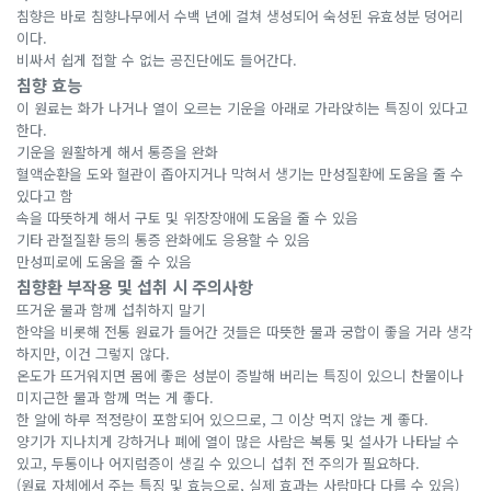
침향은 바로 침향나무에서 수백 년에 걸쳐 생성되어 숙성된 유효성분 덩어리
이다.
비싸서 쉽게 접할 수 없는 공진단에도 들어간다.
침향 효능
이 원료는 화가 나거나 열이 오르는 기운을 아래로 가라앉히는 특징이 있다고
한다.
기운을 원활하게 해서 통증을 완화
혈액순환을 도와 혈관이 좁아지거나 막혀서 생기는 만성질환에 도움을 줄 수
있다고 함
속을 따뜻하게 해서 구토 및 위장장애에 도움을 줄 수 있음
기타 관절질환 등의 통증 완화에도 응용할 수 있음
만성피로에 도움을 줄 수 있음
침향환 부작용 및 섭취 시 주의사항
뜨거운 물과 함께 섭취하지 말기
한약을 비롯해 전통 원료가 들어간 것들은 따뜻한 물과 궁합이 좋을 거라 생각
하지만, 이건 그렇지 않다.
온도가 뜨거워지면 몸에 좋은 성분이 증발해 버리는 특징이 있으니 찬물이나
미지근한 물과 함께 먹는 게 좋다.
한 알에 하루 적정량이 포함되어 있으므로, 그 이상 먹지 않는 게 좋다.
양기가 지나치게 강하거나 폐에 열이 많은 사람은 복통 및 설사가 나타날 수
있고, 두통이나 어지럼증이 생길 수 있으니 섭취 전 주의가 필요하다.
(원료 자체에서 주는 특징 및 효능으로, 실제 효과는 사람마다 다를 수 있음)