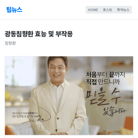
팁뉴스
HOME
포스트
뚝딱뉴스
광동침향환 효능 및 부작용
침향환