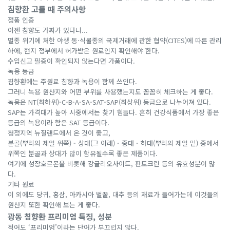
침향환 고를 때 주의사항
정품 인증
이젠 침향도 가짜가 있다니...
멸종 위기에 처한 야생 동·식물종의 국제거래에 관한 협약(CITES)에 따른 관리
하에, 현지 정부에서 허가받은 원료인지 확인해야 한다.
수입신고 필증이 확인되지 않는다면 가품이다.
녹용 등급
침향환에는 주원료 침향과 녹용이 함께 쓰인다.
그러니 녹용 원산지와 어떤 부위를 사용했는지도 꼼꼼히 체크하는 게 좋다.
녹용은 NT(최하위)-C-B-A-SA-SAT-SAP(최상위) 등급으로 나누어져 있다.
SAP는 가격대가 높아 시중에서는 찾기 힘들다. 흔히 건강식품에서 가장 좋은
등급의 녹용이라 함은 SAT 등급이다.
청정지역 뉴질랜드에서 온 것이 좋고,
분골(뿌리의 제일 위쪽) - 상대(그 아래) - 중대 - 하대(뿌리의 제일 밑) 중에서
위쪽인 분골과 상대가 많이 함유될수록 좋은 제품이다.
여기에 성장호르몬을 비롯해 강글리오사이드, 판토크린 등의 유효성분이 많
다.
기타 원료
이 외에도 당귀, 홍삼, 아카시아 벌꿀, 대추 등의 재료가 들어가는데 이것들의
원산지 또한 확인해 보는 게 좋다.
광동 침향환 프리미엄 특징, 성분
적어도 ‘프리미엄’이라는 단어가 부끄럽지 않다.