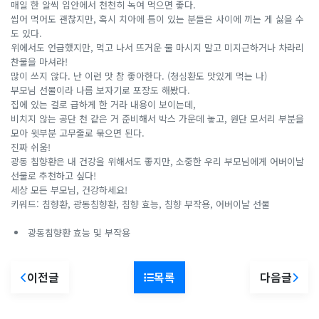
매일 한 알씩 입안에서 천천히 녹여 먹으면 좋다.
씹어 먹어도 괜찮지만, 혹시 치아에 틈이 있는 분들은 사이에 끼는 게 싫을 수
도 있다.
위에서도 언급했지만, 먹고 나서 뜨거운 물 마시지 말고 미지근하거나 차라리
찬물을 마셔라!
많이 쓰지 않다. 난 이런 맛 참 좋아한다. (청심환도 맛있게 먹는 나)
부모님 선물이라 나름 보자기로 포장도 해봤다.
집에 있는 걸로 급하게 한 거라 내용이 보이는데,
비치지 않는 공단 천 같은 거 준비해서 박스 가운데 놓고, 원단 모서리 부분을
모아 윗부분 고무줄로 묶으면 된다.
진짜 쉬움!
광동 침향환은 내 건강을 위해서도 좋지만, 소중한 우리 부모님에게 어버이날
선물로 추천하고 싶다!
세상 모든 부모님, 건강하세요!
키워드: 침향환, 광동침향환, 침향 효능, 침향 부작용, 어버이날 선물
광동침향환 효능 및 부작용
이전글
목록
다음글