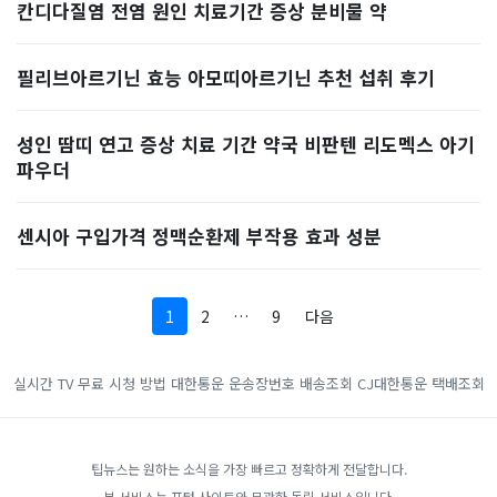
칸디다질염 전염 원인 치료기간 증상 분비물 약
필리브아르기닌 효능 아모띠아르기닌 추천 섭취 후기
성인 땀띠 연고 증상 치료 기간 약국 비판텐 리도멕스 아기
파우더
센시아 구입가격 정맥순환제 부작용 효과 성분
1
2
…
9
다음
실시간 TV 무료 시청 방법
대한통운 운송장번호 배송조회
CJ대한통운 택배조회
팁뉴스는 원하는 소식을 가장 빠르고 정확하게 전달합니다.
본 서비스는 포털 사이트와 무관한 독립 서비스입니다.